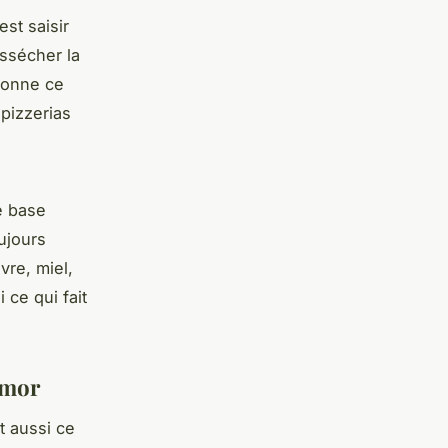
’est saisir
ssécher la
 donne ce
 pizzerias
ne base
ujours
re, miel,
 ce qui fait
rmor
t aussi ce