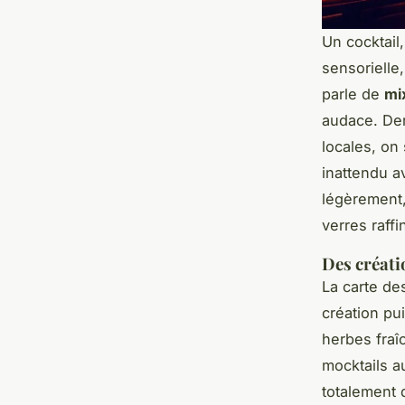
Un cocktail
sensoriell
parle de
mi
audace. Der
locales, on 
inattendu a
légèrement,
verres raffi
Des créati
La carte des
création pu
herbes fraî
mocktails
au
totalement 