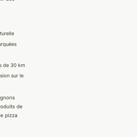
turelle
arquées
ns de 30 km
ion sur le
pignons
roduits de
ne pizza