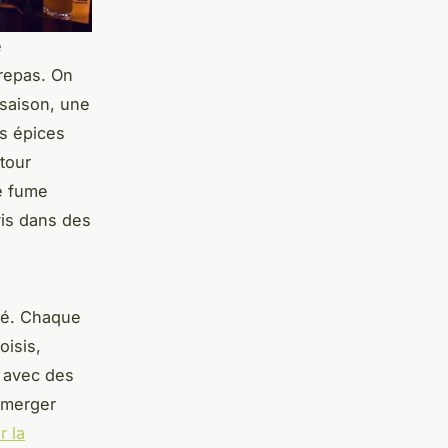
e
repas. On
 saison, une
es épices
 tour
se fume
vis dans des
ité. Chaque
oisis,
s avec des
mmerger
r la