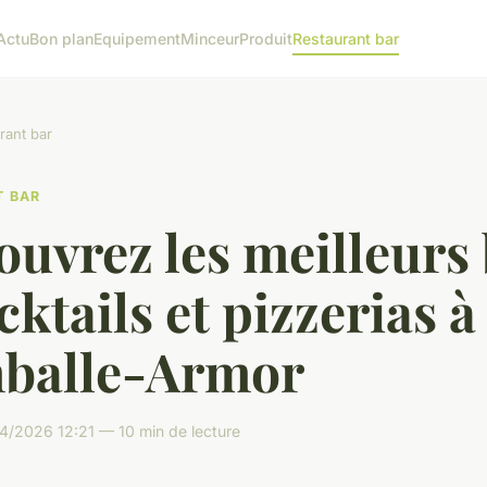
Actu
Bon plan
Equipement
Minceur
Produit
Restaurant bar
rant bar
T BAR
uvrez les meilleurs
cktails et pizzerias à
balle-Armor
4/2026 12:21 — 10 min de lecture