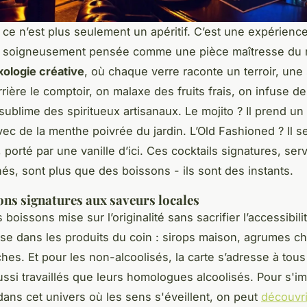
, ce n’est plus seulement un apéritif. C’est une expérienc
e, soigneusement pensée comme une pièce maîtresse du 
xologie créative
, où chaque verre raconte un terroir, une
rière le comptoir, on malaxe des fruits frais, on infuse d
sublime des spiritueux artisanaux. Le mojito ? Il prend un
vec de la menthe poivrée du jardin. L’Old Fashioned ? Il 
 porté par une vanille d’ici. Ces cocktails signatures, ser
nés, sont plus que des boissons - ils sont des instants.
ons signatures aux saveurs locales
 boissons mise sur l’originalité sans sacrifier l’accessibil
ise dans les produits du coin : sirops maison, agrumes ch
ches. Et pour les non-alcoolisés, la carte s’adresse à tou
ssi travaillés que leurs homologues alcoolisés. Pour s'i
dans cet univers où les sens s'éveillent, on peut
découvri