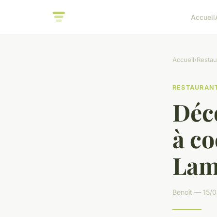
Accueil
Accueil
›
Restau
RESTAURAN
Déco
à co
Lam
Benoît — 15/0