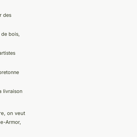
r des
 de bois,
rtistes
 bretonne
 livraison
re, on veut
le-Armor,