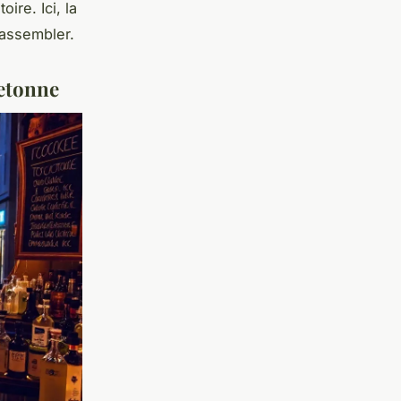
ire. Ici, la
rassembler.
retonne