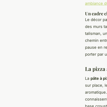
ambiance du
Un cadre c
Le décor pa
des murs ta
talisman, u
chemin entr
pause en re
porter par 
La pizza 
La
pâte à pi
sur place, 
aromatique.
connaissent 
base crousti