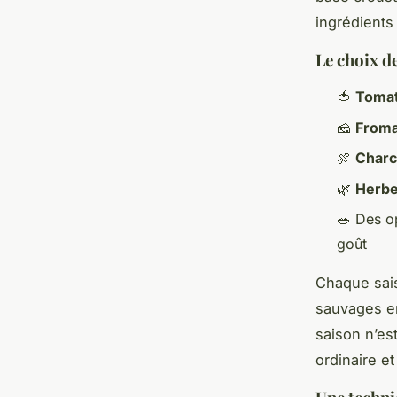
ingrédients
Le choix d
🍅
Tomat
🧀
Froma
🍖
Charc
🌿
Herbe
🥗 Des o
goût
Chaque sais
sauvages en
saison n’est
ordinaire e