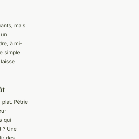
uants, mais
 un
re, à mi-
ne simple
laisse
ût
 plat. Pétrie
eur
s qui
at ? Une
lir des