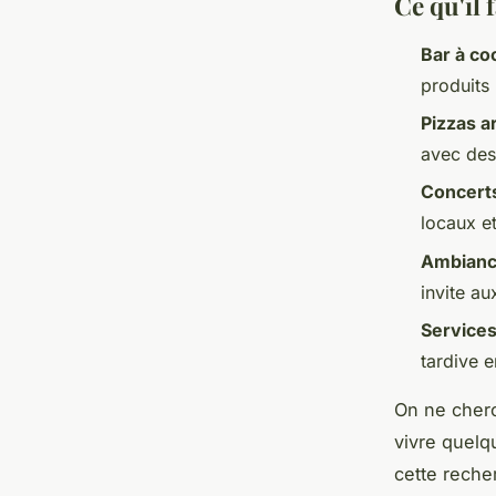
Ce qu'il
Bar à coc
produits 
Pizzas a
avec des 
Concerts
locaux e
Ambianc
invite a
Services
tardive 
On ne cherc
vivre quelq
cette reche