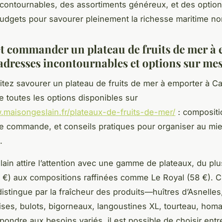
contournables, des assortiments généreux, et des optio
budgets pour savourer pleinement la richesse maritime n
et commander un plateau de fruits de mer à
 adresses incontournables et options sur me
tez savourer un plateau de fruits de mer à emporter à C
le toutes les options disponibles sur
.maisongeslain.fr/plateaux-de-fruits-de-mer/
: compositio
e commande, et conseils pratiques pour organiser au mie
.
ain attire l’attention avec une gamme de plateaux, du plu
8 €) aux compositions raffinées comme Le Royal (58 €). 
distingue par la fraîcheur des produits—huîtres d’Asnelles
ises, bulots, bigorneaux, langoustines XL, tourteau, hom
épondre aux besoins variés, il est possible de choisir entr