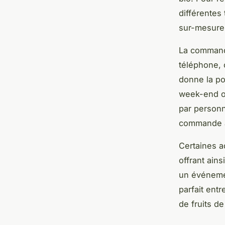
différentes
sur-mesure,
La commande
téléphone, 
donne la po
week-end ou
par personne
commande à
Certaines a
offrant ain
un événemen
parfait ent
de fruits d