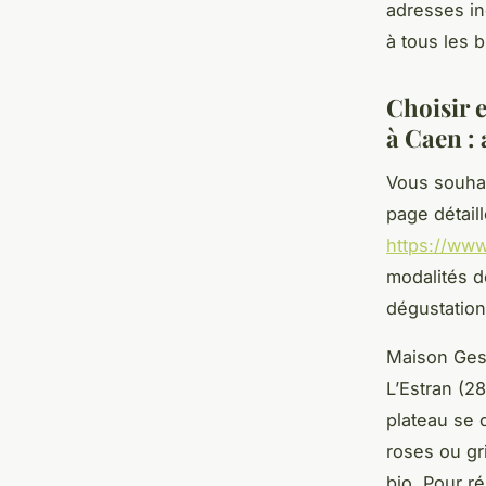
adresses in
à tous les 
Choisir 
à Caen :
Vous souhai
page détail
https://www
modalités d
dégustation
Maison Gesl
L’Estran (2
plateau se 
roses ou gr
bio. Pour r