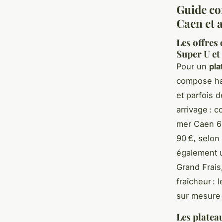
Guide co
Caen et a
Les offres 
Super U et
Pour un
pla
compose hab
et parfois 
arrivage : c
mer Caen 6 
90 €, selon
également un
Grand Frais
fraîcheur :
sur mesure
Les platea