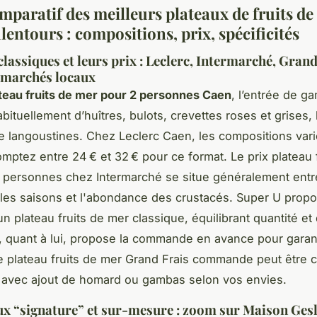
mparatif des meilleurs plateaux de fruits de
lentours : compositions, prix, spécificités
classiques et leurs prix : Leclerc, Intermarché, Grand
 marchés locaux
teau fruits de mer pour 2 personnes Caen
, l’entrée de 
ituellement d’huîtres, bulots, crevettes roses et grises,
de langoustines. Chez Leclerc Caen, les compositions vari
omptez entre 24 € et 32 € pour ce format. Le prix plateau 
personnes chez Intermarché se situe généralement entre
 les saisons et l'abondance des crustacés. Super U prop
 plateau fruits de mer classique, équilibrant quantité et 
, quant à lui, propose la commande en avance pour garant
 le plateau fruits de mer Grand Frais commande peut être
 avec ajout de homard ou gambas selon vos envies.
ux “signature” et sur-mesure : zoom sur Maison Gesl