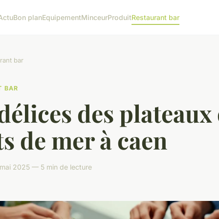
Actu
Bon plan
Equipement
Minceur
Produit
Restaurant bar
rant bar
T BAR
délices des plateaux
ts de mer à caen
mai 2025 — 5 min de lecture