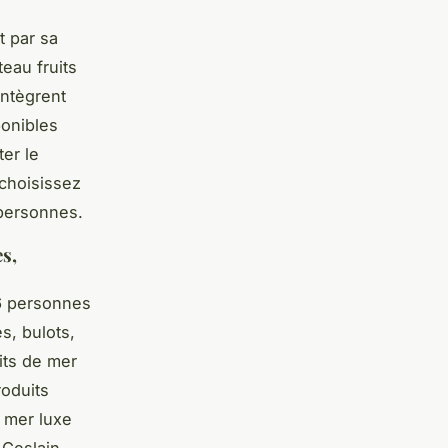
t par sa
teau fruits
intègrent
onibles
er le
 choisissez
 personnes.
es,
6 personnes
s, bulots,
its de mer
roduits
e mer luxe
 Geslain