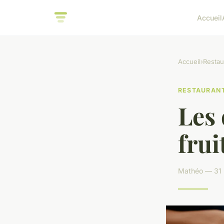
Accueil
Accueil
›
Restau
RESTAURAN
Les 
frui
Mathéo — 31 