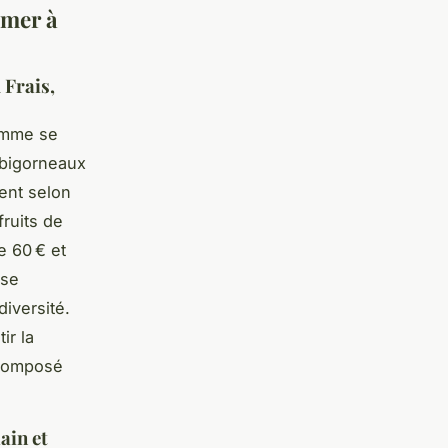
 mer à
 Frais,
gamme se
 bigorneaux
ent selon
fruits de
 60 € et
ose
diversité.
ir la
 composé
ain et