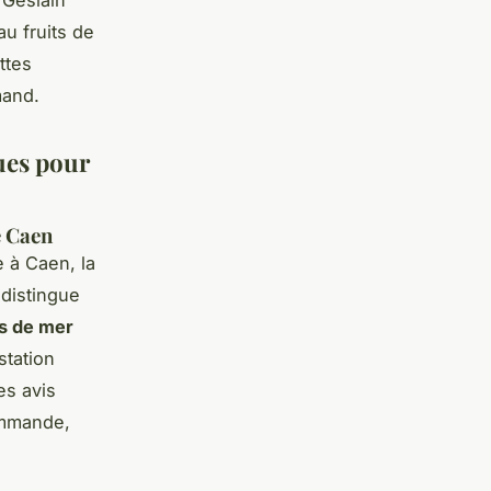
au fruits de
ttes
mand.
ques pour
e Caen
e à Caen, la
 distingue
ts de mer
station
es avis
ommande,