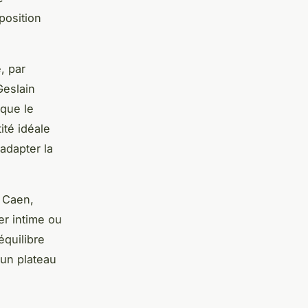
position
, par
Geslain
ique le
ité idéale
 adapter la
 Caen,
er intime ou
équilibre
 un plateau