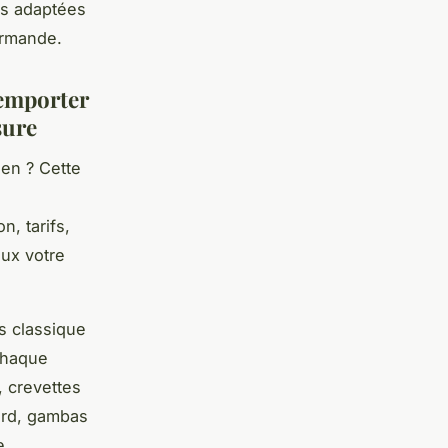
ns adaptées
ormande.
 emporter
sure
aen ? Cette
n, tarifs,
ux votre
s classique
Chaque
, crevettes
ard, gambas
e