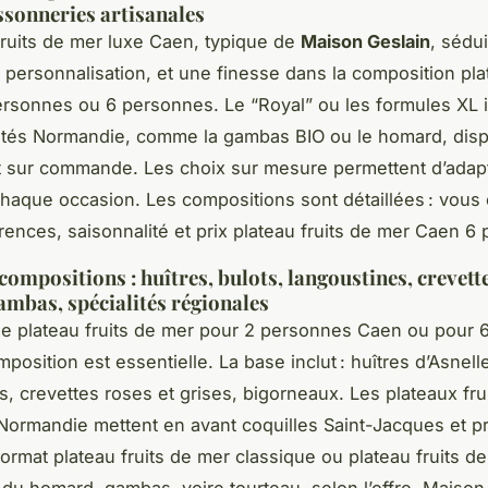
ssonneries artisanales
fruits de mer luxe Caen, typique de
Maison Geslain
, sédui
a personnalisation, et une finesse dans la composition pla
rsonnes ou 6 personnes. Le “Royal” ou les formules XL 
ités Normandie, comme la gambas BIO ou le homard, disp
 sur commande. Les choix sur mesure permettent d’adapt
haque occasion. Les compositions sont détaillées : vous
rences, saisonnalité et prix plateau fruits de mer Caen 6
compositions : huîtres, bulots, langoustines, crevett
mbas, spécialités régionales
e plateau fruits de mer pour 2 personnes Caen ou pour 
position est essentielle. La base inclut : huîtres d’Asnelle
s, crevettes roses et grises, bigorneaux. Les plateaux fru
 Normandie mettent en avant coquilles Saint-Jacques et p
format plateau fruits de mer classique ou plateau fruits d
 du homard, gambas, voire tourteau, selon l’offre. Maison