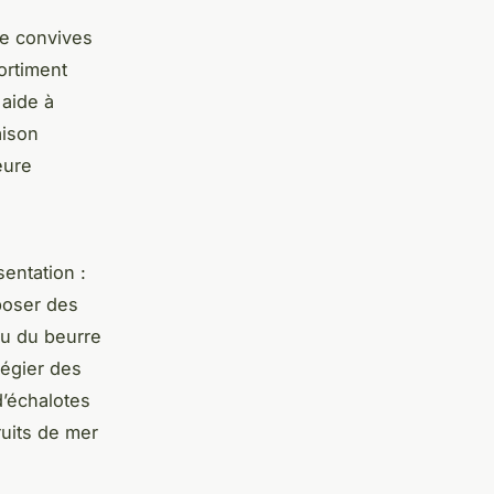
e convives
ortiment
 aide à
aison
eure
entation :
poser des
u du beurre
légier des
d’échalotes
ruits de mer