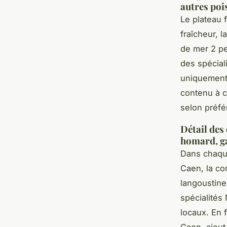
autres poi
Le plateau 
fraîcheur, l
de mer 2 pe
des spécial
uniquement
contenu à c
selon préfé
Détail des 
homard, ga
Dans chaqu
Caen, la com
langoustine
spécialités
locaux. En 
Caen, ajout