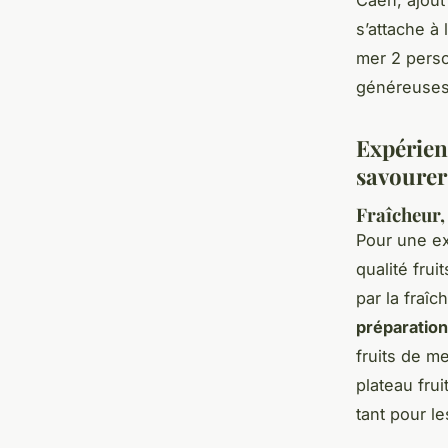
s’attache à 
mer 2 perso
généreuses,
Expérienc
savourer
Fraîcheur, 
Pour une e
qualité fru
par la fraî
préparation
fruits de m
plateau fru
tant pour l