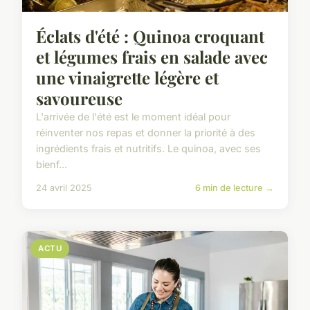
Éclats d'été : Quinoa croquant
et légumes frais en salade avec
une vinaigrette légère et
savoureuse
L'arrivée de l'été est le moment idéal pour
réinventer nos repas et donner la priorité à des
ingrédients frais et nutritifs. Le quinoa, avec ses
bienf...
24 avril 2025
6 min de lecture →
ACTU