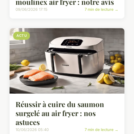
moulinex air fryer : notre avis
09/06/2026 17:15
7 min de lecture →
ACTU
Réussir à cuire du saumon
surgelé au air fryer : nos
astuces
10/06/2026 05:40
7 min de lecture →