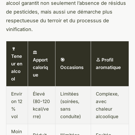
alcool garantit non seulement l’absence de résidus
de pesticides, mais aussi une démarche plus
respectueuse du terroir et du processus de
vinification.
🍷
⚖️
Tene
Apport
🎯
👃 Profil
ur en
caloriq
Occasions
aromatique
alco
ue
ol
Envir
Élevé
Limitées
Complexe,
on 12
(80-120
(soirées,
avec
%
kcal/ve
sans
chaleur
vol
rre)
conduite)
alcoolique
Moin