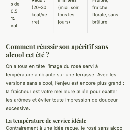
Réduit
Illimitées
Fruitée,
s de
(20-30
(midi, soir,
fraîche,
0,5
kcal/ve
tous les
florale, sans
%
rre)
jours)
brûlure
vol
Comment réussir son apéritif sans
alcool cet été ?
On a tous en tête l’image du rosé servi à
température ambiante sur une terrasse. Avec les
versions sans alcool, l’enjeu est encore plus grand :
la fraîcheur est votre meilleure alliée pour exalter
les arômes et éviter toute impression de douceur
excessive.
La température de service idéale
Contrairement à une idée reçue, le rosé sans alcool