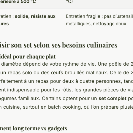
érieure à 500 °C
°C)
retien :
solide, résiste aux
Entretien fragile : pas d’ustensi
ures
métalliques, nettoyage doux
sir son set selon ses besoins culinaires
idéal pour chaque plat
 diamètre dépend de votre rythme de vie. Une poêle de 
 un repas solo ou des œufs brouillés matinaux. Celle de 
rfaitement à un repas pour deux à quatre personnes, tand
nt indispensable pour les rôtis, les grandes pièces de vi
égumes familiaux. Certains optent pour un
set complet
po
 cuisine, surtout en batch cooking, où l’on prépare plusie
ment long terme vs gadgets