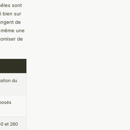
oêles sont
i bien sur
angent de
nt même une
nomiser de
dation du
posés
00 et 260