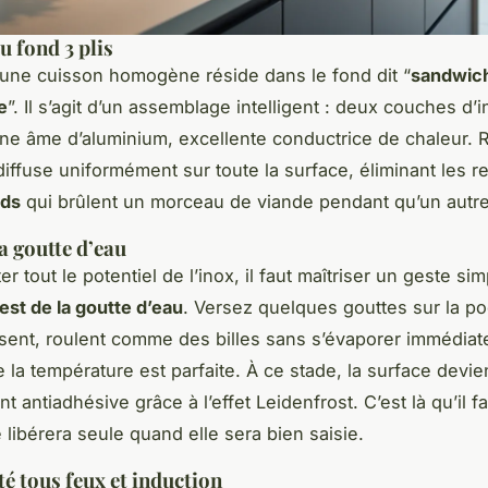
u fond 3 plis
’une cuisson homogène réside dans le fond dit “
sandwic
e
”. Il s’agit d’un assemblage intelligent : deux couches d’
ne âme d’aluminium, excellente conductrice de chaleur. R
diffuse uniformément sur toute la surface, éliminant les 
uds
qui brûlent un morceau de viande pendant qu’un autre
la goutte d’eau
er tout le potentiel de l’inox, il faut maîtriser un geste si
test de la goutte d’eau
. Versez quelques gouttes sur la p
nsent, roulent comme des billes sans s’évaporer immédiat
 la température est parfaite. À ce stade, la surface devie
t antiadhésive grâce à l’effet Leidenfrost. C’est là qu’il fau
 libérera seule quand elle sera bien saisie.
té tous feux et induction