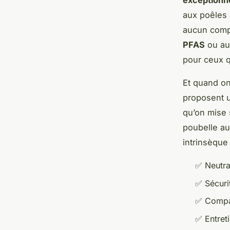
exceptionne
aux poêles 
aucun compo
PFAS
ou aux
pour ceux q
Et quand on 
proposent
qu’on mise 
poubelle au
intrinsèque 
✅
Neutra
✅
Sécuri
✅
Compat
✅
Entret