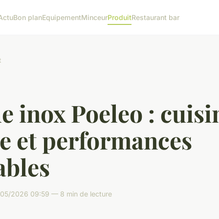
Actu
Bon plan
Equipement
Minceur
Produit
Restaurant bar
t
e inox Poeleo : cuisi
ne et performances
ables
05/2026 09:59 — 8 min de lecture