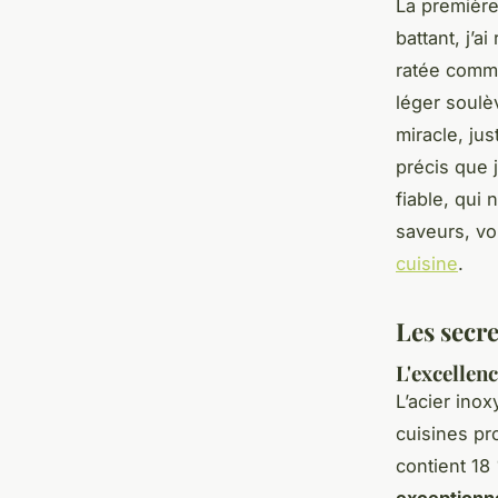
La première
battant, j’a
ratée comme 
léger soulè
miracle, ju
précis que 
fiable, qui 
saveurs, v
cuisine
.
Les secre
L'excellen
L’acier inox
cuisines pr
contient 18