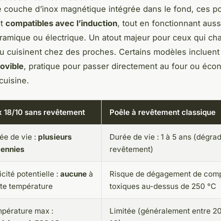
 couche d’inox magnétique intégrée dans le fond, ces p
nt
compatibles avec l’induction
, tout en fonctionnant auss
éramique ou électrique. Un atout majeur pour ceux qui ch
ou cuisinent chez des proches. Certains modèles inclue
ovible
, pratique pour passer directement au four ou éco
cuisine.
x 18/10 sans revêtement
Poêle à revêtement classique
ée de vie :
plusieurs
Durée de vie : 1 à 5 ans (dégra
ennies
revêtement)
icité potentielle :
aucune
à
Risque de dégagement de com
te température
toxiques au-dessus de 250 °C
pérature max :
Limitée (généralement entre 2