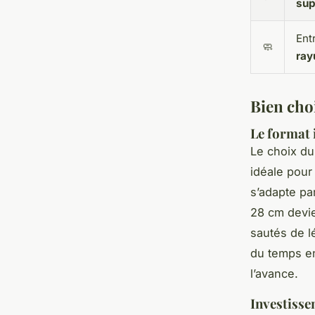
sup
Ent
🧼
ray
Bien choi
Le format 
Le choix du
idéale pour
s’adapte pa
28 cm devie
sautés de l
du temps en
l’avance.
Investisse