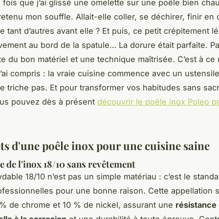
 fois que j’ai glissé une omelette sur une poêle bien cha
i retenu mon souffle. Allait-elle coller, se déchirer, finir en
tant d’autres avant elle ? Et puis, ce petit crépitement lé
vement au bord de la spatule… La dorure était parfaite. P
ste du bon matériel et une technique maîtrisée. C’est à c
j’ai compris : la vraie cuisine commence avec un ustensil
ne triche pas. Et pour transformer vos habitudes sans sacri
ous pouvez dès à présent
découvrir le poêle inox Poleo p
ts d'une poêle inox pour une cuisine saine
ce de l'inox 18/10 sans revêtement
ydable 18/10 n’est pas un simple matériau : c’est le stand
ofessionnelles pour une bonne raison. Cette appellation si
 % de chrome et 10 % de nickel, assurant une
résistance