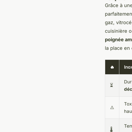
Grâce à une
parfaiteme
gaz, vitroc
cuisinière 
poignée am
la place en 
🔥
Ino
Dur
⏳
déc
Tox
⚠️
hau
Tem
🌡️