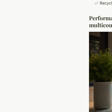
✅
Recycl
Performa
multico