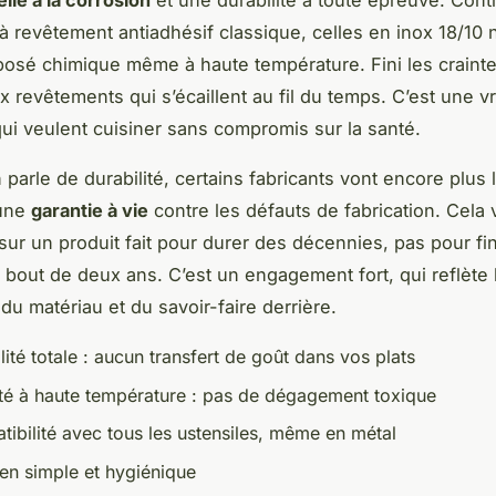
lle à la corrosion
et une durabilité à toute épreuve. Cont
à revêtement antiadhésif classique, celles en inox 18/10 n
sé chimique même à haute température. Fini les crainte
 revêtements qui s’écaillent au fil du temps. C’est une vr
ui veulent cuisiner sans compromis sur la santé.
parle de durabilité, certains fabricants vont encore plus lo
 une
garantie à vie
contre les défauts de fabrication. Cela 
sur un produit fait pour durer des décennies, pas pour fini
 bout de deux ans. C’est un engagement fort, qui reflète l
du matériau et du savoir-faire derrière.
lité totale : aucun transfert de goût dans vos plats
té à haute température : pas de dégagement toxique
ibilité avec tous les ustensiles, même en métal
ien simple et hygiénique