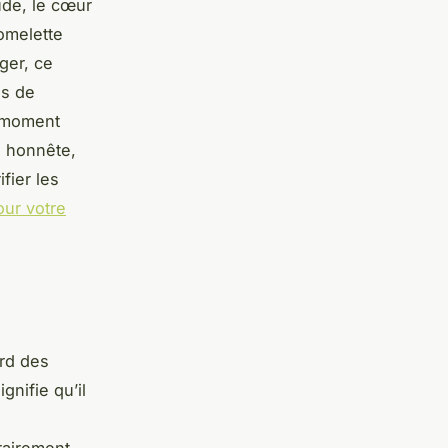
ude, le cœur
 omelette
ger, ce
as de
e moment
e honnête,
fier les
our votre
ard des
gnifie qu’il