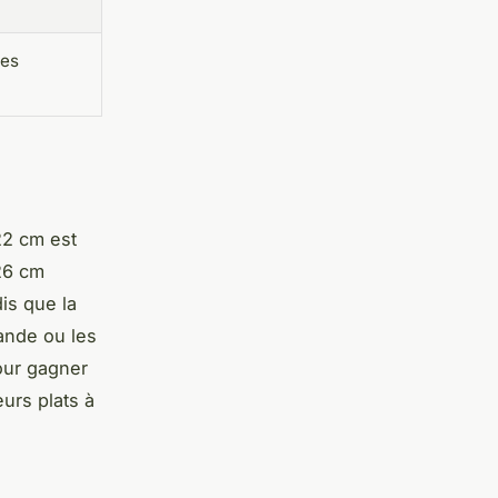
les
22 cm est
26 cm
is que la
ande ou les
ur gagner
urs plats à