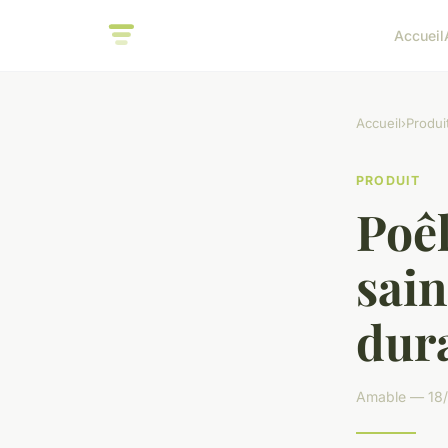
Accueil
Accueil
›
Produi
PRODUIT
Poêl
sai
dur
Amable — 18/