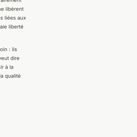
rairement
e libèrent
s liées aux
aie liberté
in : ils
veut dire
r à la
a qualité