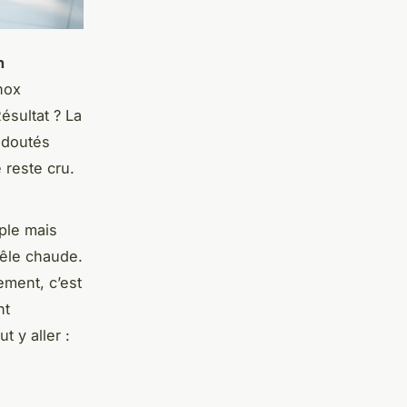
h
inox
ésultat ? La
redoutés
 reste cru.
mple mais
oêle chaude.
ement, c’est
nt
t y aller :